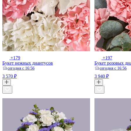
+179
+197
Букет нежных диантусов
Букет розовых ди
ceгодня с 16:56
ceгодня с 16:56
3 570 ₽
3 940 ₽