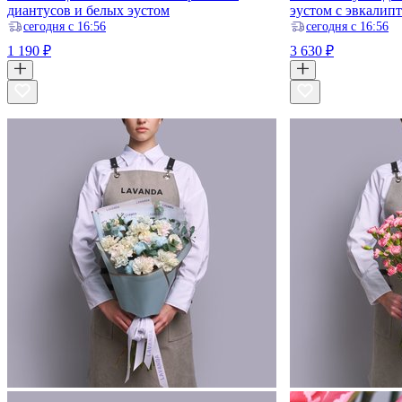
диантусов и белых эустом
эустом с эвкалип
ceгодня с 16:56
ceгодня с 16:56
1 190 ₽
3 630 ₽