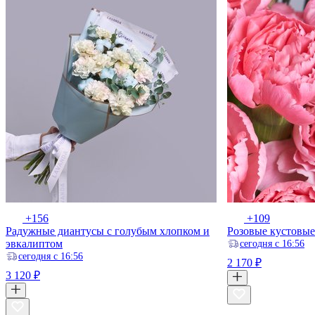
+156
+109
Радужные диантусы с голубым хлопком и
Розовые кустовые
эвкалиптом
ceгодня с 16:56
ceгодня с 16:56
2 170 ₽
3 120 ₽