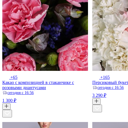
+65
+165
Какао с композицией в стаканчике с
Персиковый букет
розовыми диантусами
ceгодня с 16:56
ceгодня с 16:56
3 290 ₽
1 300 ₽