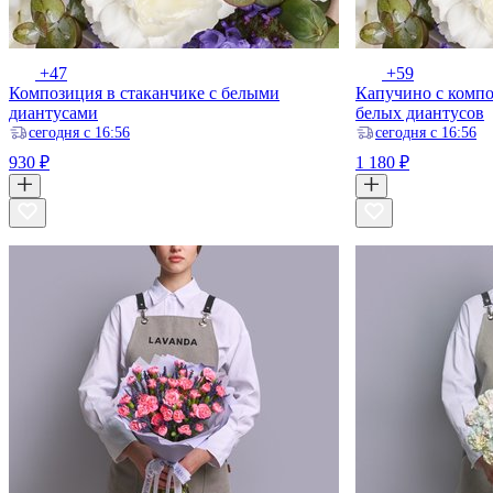
+47
+59
Композиция в стаканчике с белыми
Капучино с компо
диантусами
белых диантусов
ceгодня с 16:56
ceгодня с 16:56
930 ₽
1 180 ₽