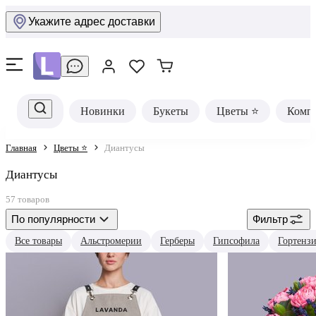
Укажите адрес доставки
Новинки
Букеты
Цветы ⭐
Комп
Главная
Цветы ⭐
Диантусы
Диантусы
57 товаров
По популярности
Фильтр
Все товары
Альстромерии
Герберы
Гипсофила
Гортенз