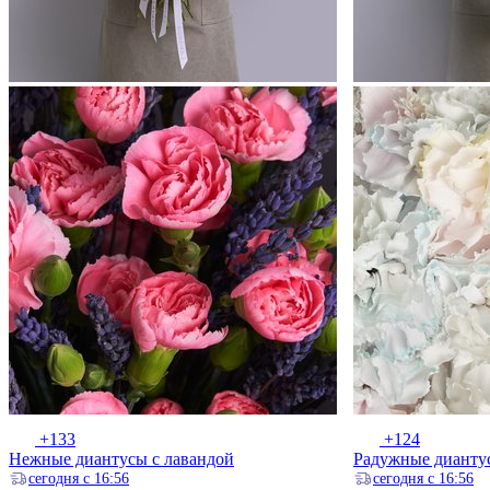
+133
+124
Нежные диантусы с лавандой
Радужные дианту
ceгодня с 16:56
ceгодня с 16:56