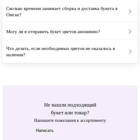
Сколько времени занимает сборка и доставка букета в
Омске?
В среднем от 60 до 90 минут с момента подтверждения оплаты.
Сборка заказа занимает 20-30 минут, остальное время - бережная
доставка курьером в специальном аквабоксе для лучшего
Могу ли я отправить букет цветов анонимно?
сохранения свежести букета.
Да. При оформлении заказа выберите параметр «Анонимная
доставка» мы не сообщим получателю кто сделал заказ.
Что делать, если необходимых цветов не оказалось в
наличии?
Если у нас не будет какого-либо цветка, как на фотографии, мы
обязательно уведомим вас и предложим эквивалентную замену.
После сборки мы отправим букет на согласование, а после
подтверждения, передаем букет на доставку.
Не нашли подходящий
букет или товар?
Напишите пожелания к ассортименту
Написать