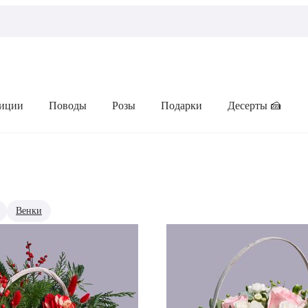
иции
Поводы
Розы
Подарки
Десерты 🍰
Венки