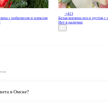
+413
зина с нобилисом и илексом
Белая корзина роз и эустом с
и
Нет в наличии
нтов
укета в Омске?
. Сборка заказа занимает 20-30 минут, остальное время - бережная