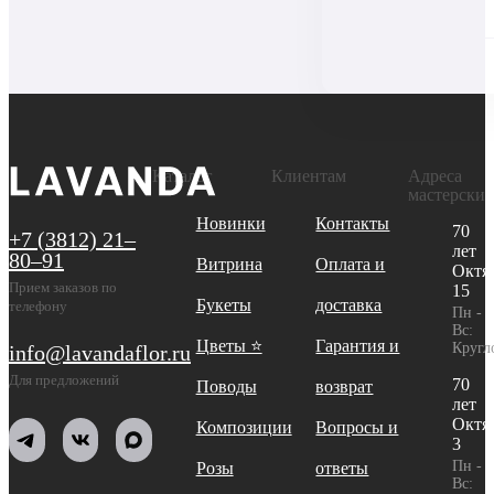
Каталог
Клиентам
Адреса
мастерски
Новинки
Контакты
70
+7 (3812) 21‒
лет
80‒91
Витрина
Оплата и
Октя
Прием заказов по
15
Букеты
доставка
телефону
Пн -
Вс:
Цветы ⭐
Гарантия и
Кругл
info@lavandaflor.ru
Для предложений
70
Поводы
возврат
лет
Октя
Композиции
Вопросы и
3
Пн -
Розы
ответы
Вс: