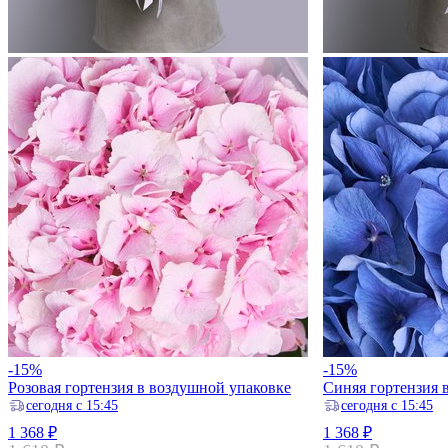
-15%
-15%
Розовая гортензия в воздушной упаковке
Синяя гортензия 
ceгодня с 15:45
ceгодня с 15:45
1 368 ₽
1 368 ₽