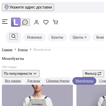
Укажите адрес доставки
Новинки
Букеты
Цветы ⭐
Комп
Главная
Букеты
Монобукеты
Монобукеты
204 товара
По популярности
Фильтр
Все товары
Для вазы
Сборные букеты
Монобукеты
Сух