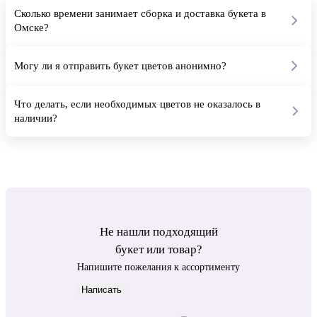
Сколько времени занимает сборка и доставка букета в
Омске?
В среднем от 60 до 90 минут с момента подтверждения оплаты.
Сборка заказа занимает 20-30 минут, остальное время - бережная
доставка курьером в специальном аквабоксе для лучшего
Могу ли я отправить букет цветов анонимно?
сохранения свежести букета.
Да. При оформлении заказа выберите параметр «Анонимная
доставка» мы не сообщим получателю кто сделал заказ.
Что делать, если необходимых цветов не оказалось в
наличии?
Если у нас не будет какого-либо цветка, как на фотографии, мы
обязательно уведомим вас и предложим эквивалентную замену.
После сборки мы отправим букет на согласование, а после
подтверждения, передаем букет на доставку.
Не нашли подходящий
букет или товар?
Напишите пожелания к ассортименту
Написать