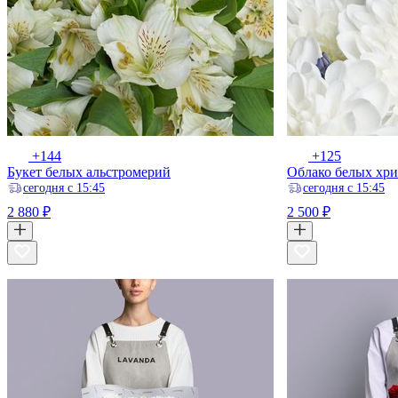
+144
+125
Букет белых альстромерий
Облако белых хри
ceгодня с 15:45
ceгодня с 15:45
2 880 ₽
2 500 ₽