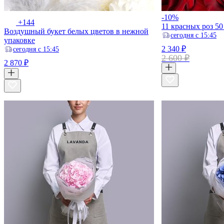
-10%
+144
11 красных роз 50
Воздушный букет белых цветов в нежной
ceгодня с 15:45
упаковке
2 340 ₽
ceгодня с 15:45
2 600 ₽
2 870 ₽